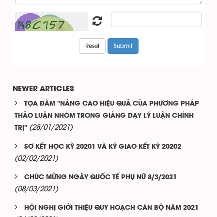
NEWER ARTICLES
TỌA ĐÀM "NÂNG CAO HIỆU QUẢ CỦA PHƯƠNG PHÁP
THẢO LUẬN NHÓM TRONG GIẢNG DẠY LÝ LUẬN CHÍNH
(28/01/2021)
TRỊ"
SƠ KẾT HỌC KỲ 20201 VÀ KÝ GIAO KẾT KỲ 20202
(02/02/2021)
CHÚC MỪNG NGÀY QUỐC TẾ PHỤ NỮ 8/3/2021
(08/03/2021)
HỘI NGHỊ GIỚI THIỆU QUY HOẠCH CÁN BỘ NĂM 2021