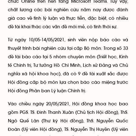
chức Online trên nền tảng Microsoft Teams. Tuy vậy,
chất lượng các bài nghiên cứu năm nay được đánh
giá cao về tính lý luận và thực tiễn, đặc biệt, có nhiều
đề tài khai thác các vấn đề mới mẻ, có tính thời sự.
Từ ngày 10/05-14/05/2021, sinh viên nộp báo cáo và
thuyết trình bài nghiên cứu tại cấp Bộ môn. Trong số 33
đề tài báo cáo tại 5 nhóm chuyên môn (Triết học, Kinh
tế Chính trị, Tư tưởng Hồ Chí Minh, Lịch sử Đảng và Chủ
nghĩa xã hội khoa học), đã có 9 đề tài xuất sắc được
Hội đồng cấp bộ môn lựa chọn báo cáo miệng trước
Hội đồng Phân ban Lý luận Chính trị.
Vào chiều ngày 20/05/2021, Hội đồng khoa học bao
gồm PGS. TS. Đinh Thanh Xuân (Chủ tịch Hội đồng), ThS.
Ngô Quế Lân (Thư ký Hội đồng), ThS. Nguyễn Quốc
Đoàn (Uỷ viên Hội đồng), TS. Nguyễn Thị Huyền (Uỷ viên