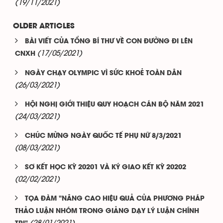
(19/11/2021)
OLDER ARTICLES
BÀI VIẾT CỦA TỔNG BÍ THƯ VỀ CON ĐƯỜNG ĐI LÊN
(17/05/2021)
CNXH
NGÀY CHẠY OLYMPIC VÌ SỨC KHOẺ TOÀN DÂN
(26/03/2021)
HỘI NGHỊ GIỚI THIỆU QUY HOẠCH CÁN BỘ NĂM 2021
(24/03/2021)
CHÚC MỪNG NGÀY QUỐC TẾ PHỤ NỮ 8/3/2021
(08/03/2021)
SƠ KẾT HỌC KỲ 20201 VÀ KÝ GIAO KẾT KỲ 20202
(02/02/2021)
TỌA ĐÀM "NÂNG CAO HIỆU QUẢ CỦA PHƯƠNG PHÁP
THẢO LUẬN NHÓM TRONG GIẢNG DẠY LÝ LUẬN CHÍNH