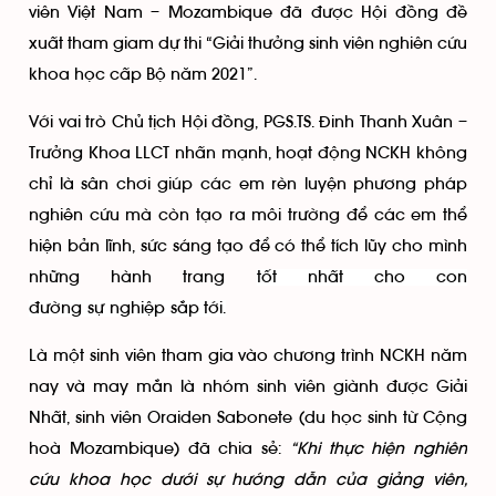
viên Việt Nam – Mozambique đã được Hội đồng đề
xuất tham giam dự thi “Giải thưởng sinh viên nghiên cứu
khoa học cấp Bộ năm 2021”.
Với vai trò Chủ tịch Hội đồng, PGS.TS. Đinh Thanh Xuân –
Trưởng Khoa LLCT nhấn mạnh, hoạt động NCKH không
chỉ là sân chơi giúp các em rèn luyện phương pháp
nghiên cứu mà còn tạo ra môi trường để các em thể
hiện bản lĩnh, sức sáng tạo để có thể tích lũy cho mình
những hành trang
tốt nhất cho con
đường sự nghiệp sắp tới.
Là một sinh viên tham gia vào chương trình NCKH năm
nay và may mắn là nhóm sinh viên giành được Giải
Nhất, sinh viên Oraiden Sabonete (du học sinh từ Cộng
hoà Mozambique) đã chia sẻ:
“
Khi thực hiện nghiên
cứu khoa học dưới sự hướng dẫn của giảng viên,