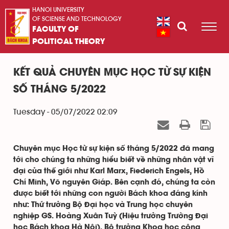
HANOI UNIVERSITY
OF SCIENSE AND TECHNOLOGY
FACULTY OF
POLITICAL THEORY
KẾT QUẢ CHUYÊN MỤC HỌC TỪ SỰ KIỆN
SỐ THÁNG 5/2022
Tuesday - 05/07/2022 02:09
Chuyên mục Học từ sự kiện số tháng 5/2022 đã mang
tới cho chúng ta những hiểu biết về những nhân vật vĩ
đại của thế giới như Karl Marx, Fiederich Engels, Hồ
Chí Minh, Võ nguyên Giáp. Bên cạnh đó, chúng ta còn
được biết tới những con người Bách khoa đáng kính
như: Thứ trưởng Bộ Đại học và Trung học chuyên
nghiệp GS. Hoàng Xuân Tuỳ (Hiệu trưởng Trường Đại
học Bách khoa Hà Nội), Bộ trưởng Khoa học công