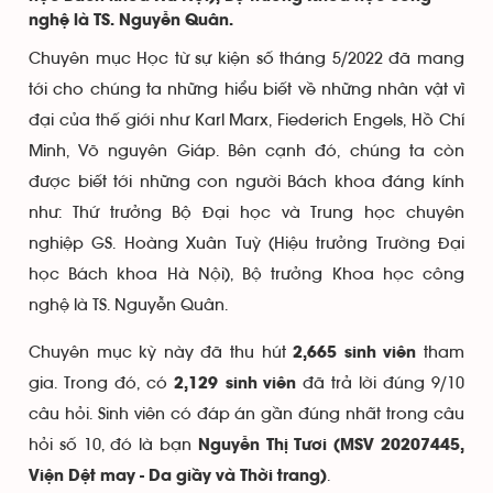
nghệ là TS. Nguyễn Quân.
Chuyên mục Học từ sự kiện số tháng 5/2022 đã mang
tới cho chúng ta những hiểu biết về những nhân vật vĩ
đại của thế giới như Karl Marx, Fiederich Engels, Hồ Chí
Minh, Võ nguyên Giáp. Bên cạnh đó, chúng ta còn
được biết tới những con người Bách khoa đáng kính
như: Thứ trưởng Bộ Đại học và Trung học chuyên
nghiệp GS. Hoàng Xuân Tuỳ (Hiệu trưởng Trường Đại
học Bách khoa Hà Nội), Bộ trưởng Khoa học công
nghệ là TS. Nguyễn Quân.
Chuyên mục kỳ này đã thu hút
tham
2,665 sinh viên
gia. Trong đó, có
đã trả lời đúng 9/10
2,129 sinh viên
câu hỏi. Sinh viên có đáp án gần đúng nhất trong câu
hỏi số 10, đó là bạn
Nguyễn Thị Tươi (MSV 20207445,
.
Viện Dệt may - Da giầy và Thời trang)