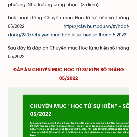
phương, Nhà trường công nhận” (3 điểm).
Link hoạt động Chuyên mục Học từ sự kiện số tháng
05/2022:
https://ctsv.hust.edu.vn/#/hoat-
dong/2837/chuyen-muc-hoc-tu-su-kien-so-thang-5-2022
Sau đây là đáp án Chuyên mục Học từ sự kiện số tháng
05/2022.
ĐÁP ÁN CHUYÊN MỤC HỌC TỪ SỰ KIỆN SỐ THÁNG
05/2022