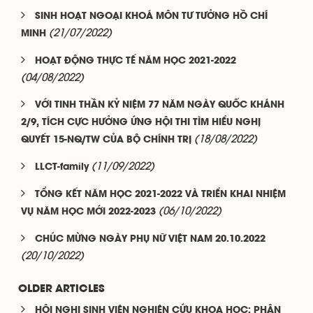
SINH HOẠT NGOẠI KHOÁ MÔN TƯ TƯỞNG HỒ CHÍ
(21/07/2022)
MINH
HOẠT ĐỘNG THỰC TẾ NĂM HỌC 2021-2022
(04/08/2022)
VỚI TINH THẦN KỶ NIỆM 77 NĂM NGÀY QUỐC KHÁNH
2/9, TÍCH CỰC HƯỞNG ỨNG HỘI THI TÌM HIỂU NGHỊ
(18/08/2022)
QUYẾT 15-NQ/TW CỦA BỘ CHÍNH TRỊ
(11/09/2022)
LLCT-family
TỔNG KẾT NĂM HỌC 2021-2022 VÀ TRIỂN KHAI NHIỆM
(06/10/2022)
VỤ NĂM HỌC MỚI 2022-2023
CHÚC MỪNG NGÀY PHỤ NỮ VIỆT NAM 20.10.2022
(20/10/2022)
OLDER ARTICLES
HỘI NGHỊ SINH VIÊN NGHIÊN CỨU KHOA HỌC: PHÂN