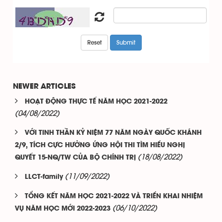
NEWER ARTICLES
HOẠT ĐỘNG THỰC TẾ NĂM HỌC 2021-2022
(04/08/2022)
VỚI TINH THẦN KỶ NIỆM 77 NĂM NGÀY QUỐC KHÁNH
2/9, TÍCH CỰC HƯỞNG ỨNG HỘI THI TÌM HIỂU NGHỊ
(18/08/2022)
QUYẾT 15-NQ/TW CỦA BỘ CHÍNH TRỊ
(11/09/2022)
LLCT-family
TỔNG KẾT NĂM HỌC 2021-2022 VÀ TRIỂN KHAI NHIỆM
(06/10/2022)
VỤ NĂM HỌC MỚI 2022-2023