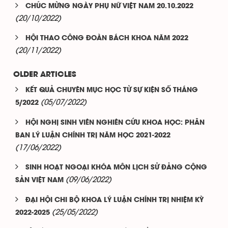
CHÚC MỪNG NGÀY PHỤ NỮ VIỆT NAM 20.10.2022
(20/10/2022)
HỘI THAO CÔNG ĐOÀN BÁCH KHOA NĂM 2022
(20/11/2022)
OLDER ARTICLES
KẾT QUẢ CHUYÊN MỤC HỌC TỪ SỰ KIỆN SỐ THÁNG
(05/07/2022)
5/2022
HỘI NGHỊ SINH VIÊN NGHIÊN CỨU KHOA HỌC: PHÂN
BAN LÝ LUẬN CHÍNH TRỊ NĂM HỌC 2021-2022
(17/06/2022)
SINH HOẠT NGOẠI KHÓA MÔN LỊCH SỬ ĐẢNG CỘNG
(09/06/2022)
SẢN VIỆT NAM
ĐẠI HỘI CHI BỘ KHOA LÝ LUẬN CHÍNH TRỊ NHIỆM KỲ
(25/05/2022)
2022-2025