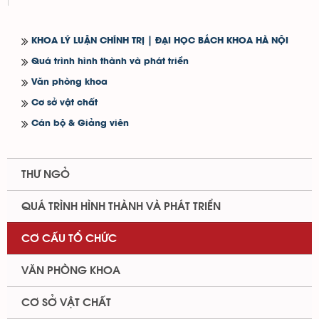
KHOA LÝ LUẬN CHÍNH TRỊ | ĐẠI HỌC BÁCH KHOA HÀ NỘI
Quá trình hình thành và phát triển
Văn phòng khoa
Cơ sở vật chất
Cán bộ & Giảng viên
THƯ NGỎ
QUÁ TRÌNH HÌNH THÀNH VÀ PHÁT TRIỂN
CƠ CẤU TỔ CHỨC
VĂN PHÒNG KHOA
CƠ SỞ VẬT CHẤT