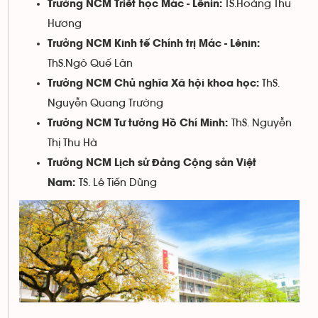
TS.Hoàng Thu
Trưởng NCM Triết học Mác - Lênin:
Hương
Trưởng NCM Kinh tế Chính trị Mác - Lênin:
ThS.Ngô Quế Lân
ThS.
Trưởng NCM Chủ nghĩa Xã hội khoa học:
Nguyễn Quang Trường
ThS. Nguyễn
Trưởng NCM Tư tưởng Hồ Chí Minh:
Thị Thu Hà
Trưởng NCM Lịch sử Đảng Cộng sản Việt
TS. Lê Tiến Dũng
Nam: