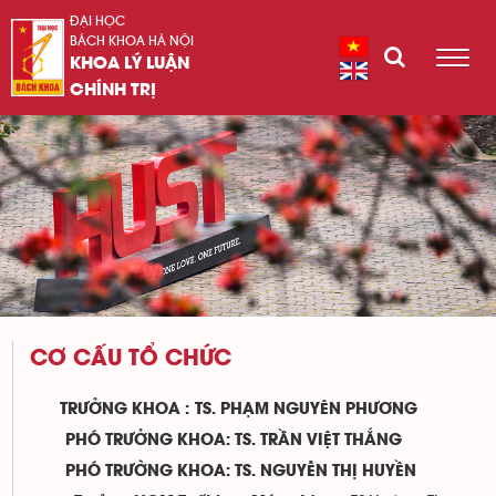
ĐẠI HỌC
BÁCH KHOA HÀ NỘI
KHOA LÝ LUẬN
CHÍNH TRỊ
CƠ CẤU TỔ CHỨC
TRƯỞNG KHOA :
TS. PHẠM NGUYÊN PHƯƠNG
PHÓ TRƯỞNG KHOA: TS. TRẦN VIỆT THẮNG
PHÓ TRƯỜNG KHOA: TS. NGUYỄN THỊ HUYỀN