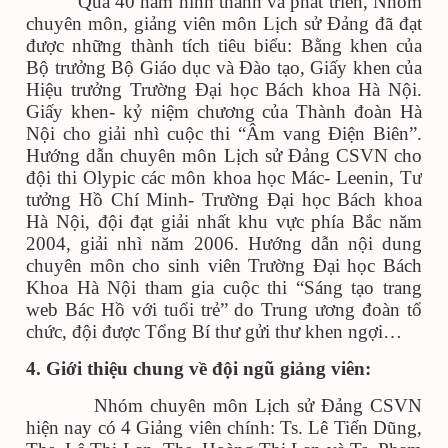
Qua 40 năm hình thành và phát triển, Nhóm
chuyên môn, giảng viên môn Lịch sử Đảng đã đạt
được những thành tích tiêu biểu: Bằng khen của
Bộ trưởng Bộ Giáo dục và Đào tạo, Giấy khen của
Hiệu trưởng Trường Đại học Bách khoa Hà Nội.
Giấy khen- kỷ niệm chương của Thành đoàn Hà
Nội cho giải nhì cuộc thi “Âm vang Điện Biên”.
Hướng dẫn chuyên môn Lịch sử Đảng CSVN cho
đội thi Olypic các môn khoa học Mác- Leenin, Tư
tưởng Hồ Chí Minh- Trường Đại học Bách khoa
Hà Nội, đội đạt giải nhất khu vực phía Bắc năm
2004, giải nhì năm 2006. Hướng dẫn nội dung
chuyên môn cho sinh viên Trường Đại học Bách
Khoa Hà Nội tham gia cuộc thi “Sáng tạo trang
web Bác Hồ với tuổi trẻ” do Trung ương đoàn tổ
chức, đội được Tổng Bí thư gửi thư khen ngợi…
4. Giới thiệu chung về đội ngũ giảng viên:
Nhóm chuyên môn Lịch sử Đảng CSVN
hiện nay có 4 Giảng viên chính: Ts. Lê Tiến Dũng,