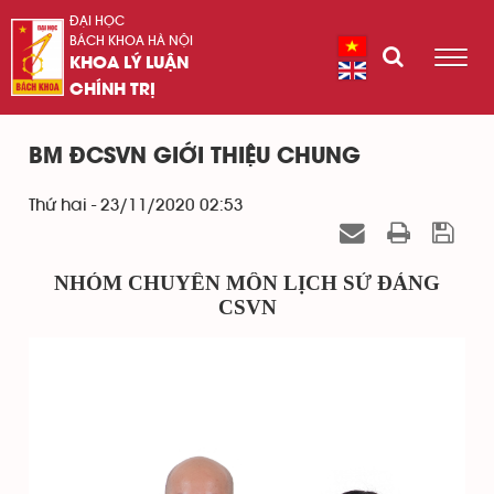
ĐẠI HỌC
BÁCH KHOA HÀ NỘI
KHOA LÝ LUẬN
CHÍNH TRỊ
BM ĐCSVN GIỚI THIỆU CHUNG
Thứ hai - 23/11/2020 02:53
NHÓM CHUYÊN MÔN LỊCH SỬ ĐẢNG
CSVN