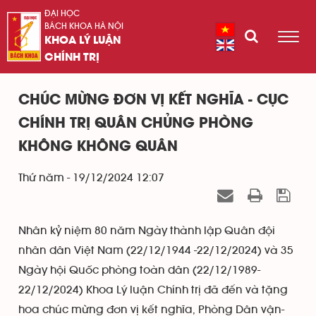
ĐẠI HỌC
BÁCH KHOA HÀ NỘI
KHOA LÝ LUẬN
CHÍNH TRỊ
CHÚC MỪNG ĐƠN VỊ KẾT NGHĨA - CỤC
CHÍNH TRỊ QUÂN CHỦNG PHÒNG
KHÔNG KHÔNG QUÂN
Thứ năm - 19/12/2024 12:07
Nhân kỷ niệm 80 năm Ngày thành lập Quân đội
nhân dân Việt Nam (22/12/1944 -22/12/2024) và 35
Ngày hội Quốc phòng toàn dân (22/12/1989-
22/12/2024) Khoa Lý luận Chính trị đã đến và tặng
hoa chúc mừng đơn vị kết nghĩa, Phòng Dân vận-