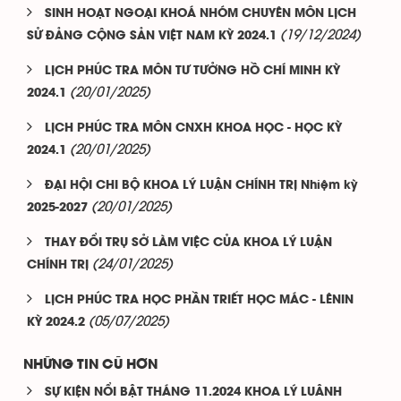
SINH HOẠT NGOẠI KHOÁ NHÓM CHUYÊN MÔN LỊCH
(19/12/2024)
SỬ ĐẢNG CỘNG SẢN VIỆT NAM KỲ 2024.1
LỊCH PHÚC TRA MÔN TƯ TƯỞNG HỒ CHÍ MINH KỲ
(20/01/2025)
2024.1
LỊCH PHÚC TRA MÔN CNXH KHOA HỌC - HỌC KỲ
(20/01/2025)
2024.1
ĐẠI HỘI CHI BỘ KHOA LÝ LUẬN CHÍNH TRỊ Nhiệm kỳ
(20/01/2025)
2025-2027
THAY ĐỔI TRỤ SỞ LÀM VIỆC CỦA KHOA LÝ LUẬN
(24/01/2025)
CHÍNH TRỊ
LỊCH PHÚC TRA HỌC PHẦN TRIẾT HỌC MÁC - LÊNIN
(05/07/2025)
KỲ 2024.2
NHỮNG TIN CŨ HƠN
SỰ KIỆN NỔI BẬT THÁNG 11.2024 KHOA LÝ LUÂNH