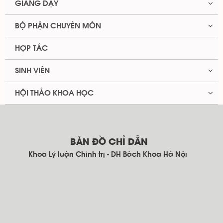
GIẢNG DẠY
BỘ PHẬN CHUYÊN MÔN
HỢP TÁC
SINH VIÊN
HỘI THẢO KHOA HỌC
BẢN ĐỒ CHỈ DẪN
Khoa Lý luận Chính trị - ĐH Bách Khoa Hà Nội