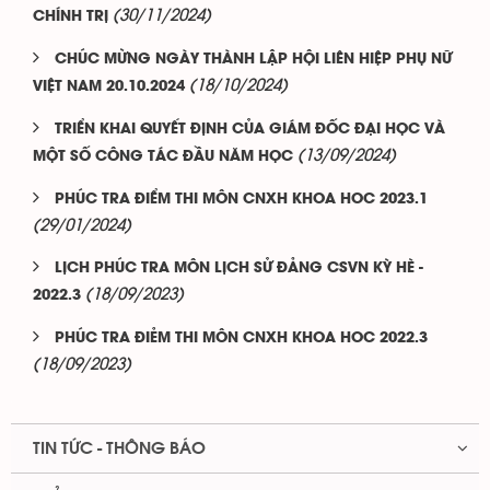
(30/11/2024)
CHÍNH TRỊ
CHÚC MỪNG NGÀY THÀNH LẬP HỘI LIÊN HIỆP PHỤ NỮ
(18/10/2024)
VIỆT NAM 20.10.2024
TRIỂN KHAI QUYẾT ĐỊNH CỦA GIÁM ĐỐC ĐẠI HỌC VÀ
(13/09/2024)
MỘT SỐ CÔNG TÁC ĐẦU NĂM HỌC
PHÚC TRA ĐIỂM THI MÔN CNXH KHOA HOC 2023.1
(29/01/2024)
LỊCH PHÚC TRA MÔN LỊCH SỬ ĐẢNG CSVN KỲ HÈ -
(18/09/2023)
2022.3
PHÚC TRA ĐIẺM THI MÔN CNXH KHOA HOC 2022.3
(18/09/2023)
TIN TỨC - THÔNG BÁO