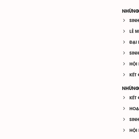
NHỮNG
SIN
LỄ M
ĐẠI 
SIN
HỘI
KẾT
NHỮNG
KẾT
HOẠ
SIN
HỘI