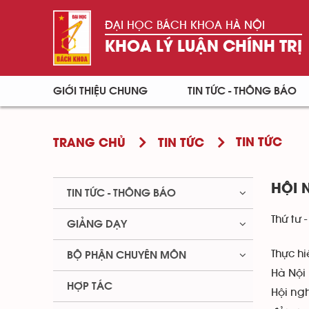
ĐẠI HỌC BÁCH KHOA HÀ NỘI
KHOA LÝ LUẬN CHÍNH TRỊ
GIỚI THIỆU CHUNG
TIN TỨC - THÔNG BÁO
TIN TỨC
TRANG CHỦ
TIN TỨC
HỘI 
TIN TỨC - THÔNG BÁO
Thứ tư 
GIẢNG DẠY
Thực h
BỘ PHẬN CHUYÊN MÔN
Hà Nội 
HỢP TÁC
Hội ng