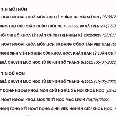
 TIN MỚI HƠN
(19/05/2
H HOẠT NGOẠI KHOÁ MÔN KINH TẾ CHÍNH TRỊ MÁC-LÊNIN
(19/0
ỪNG THỌ CỰU GIÁO CHỨC TUỔI 70, 75,80,85, 90 VÀ TRÊN 90
(25/05/
HỘI CHI BỘ KHOA LÝ LUẬN CHÍNH TRỊ NHIỆM KỲ 2022-2025
(0
H HOẠT NGOẠI KHÓA MÔN LỊCH SỬ ĐẢNG CỘNG SẢN VIỆT NAM
 NGHỊ SINH VIÊN NGHIÊN CỨU KHOA HỌC: PHÂN BAN LÝ LUẬN CHÍ
(05/07/2022
 QUẢ CHUYÊN MỤC HỌC TỪ SỰ KIỆN SỐ THÁNG 5/2022
 TIN CŨ HƠN
(15/05/2022
 QUẢ CHUYÊN MỤC HỌC TỪ SỰ KIỆN SỐ THÁNG 4/2022
(08/0
T ĐỘNG NGOẠI KHOÁ MÔN CHỦ NGHĨA XÃ HỘI KHOA HỌC
(06/05/2022)
H HOẠT NGOẠI KHOÁ MÔN TRIẾT HỌC MÁC-LÊNIN
 NGHỊ TỔNG KẾT HOẠT ĐỘNG SINH VIÊN NGHIÊN CỨU KHOA HỌC, 