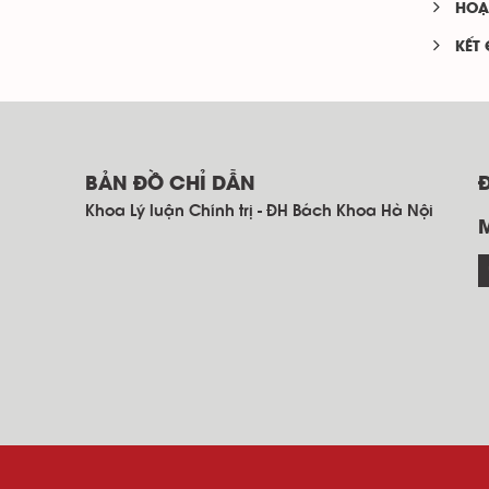
HOẠ
KẾT
BẢN ĐỒ CHỈ DẪN
Khoa Lý luận Chính trị - ĐH Bách Khoa Hà Nội