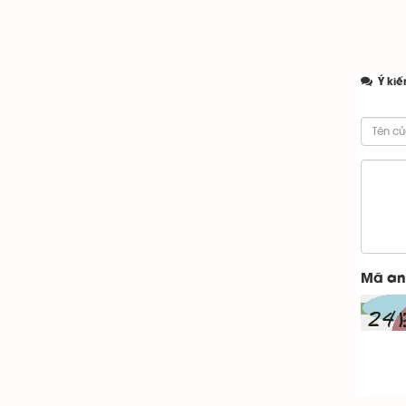
Ý kiế
Mã an