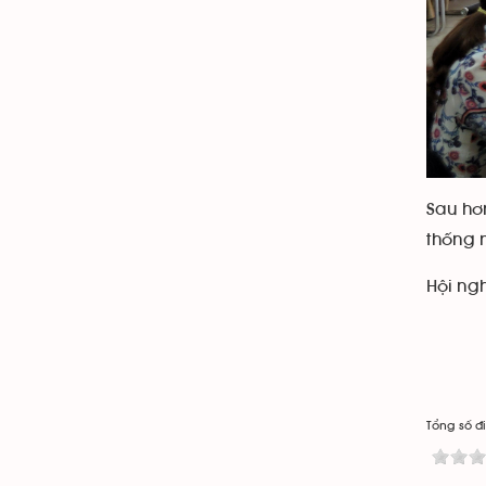
Sau hơ
thống n
Hội ngh
Tổng số đi