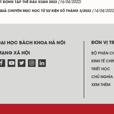
(16/04/2022)
T ĐỘNG TẬP THỂ ĐẦU XUÂN 2022
(14/04/2022
 QUẢ CHUYÊN MỤC HỌC TỪ SỰ KIỆN SỐ THÁNG 3/2022
ĐƠN VỊ T
ĐẠI HỌC BÁCH KHOA HÀ NỘI
MẠNG XÃ HỘI
BỘ PHẬN C
KINH TẾ CHÍ
TRIẾT HỌC
CHỦ NGHĨA
XEM THÊM