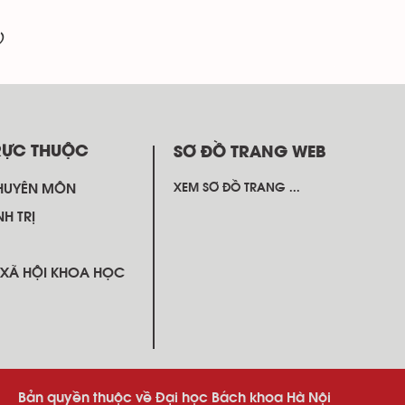
)
RỰC THUỘC
SƠ ĐỒ TRANG WEB
HUYÊN MÔN
XEM SƠ ĐỒ TRANG ...
NH TRỊ
 XÃ HỘI KHOA HỌC
Bản quyền thuộc về Đại học Bách khoa Hà Nội