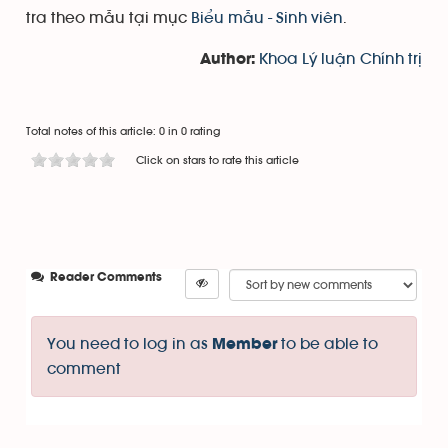
tra theo mẫu tại mục
Biểu mẫu - Sinh viên
.
Khoa Lý luận Chính trị
Author:
Total notes of this article: 0 in 0 rating
Click on stars to rate this article
Reader Comments
You need to log in as
to be able to
Member
comment