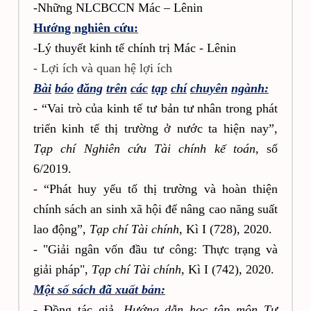
-Những NLCBCCN Mác – Lênin
Hướng nghiên cứu:
-
Lý thuyết kinh tế chính trị Mác - Lênin
- Lợi ích và quan hệ lợi ích
Bài
báo
đăng
trên
các
tạp
chí
chuyên
ngành:
-
“Vai trò của kinh tế tư bản tư nhân trong phát
triển kinh tế thị trường ở nước ta hiện nay”,
Tạp chí Nghiên cứu Tài chính kế toán
, số
6/2019.
-
“Phát huy yếu tố thị trường và hoàn thiện
chính sách an sinh xã hội để nâng cao năng suất
lao động”,
Tạp chí Tài chính
, Kì I (728), 2020.
-
"Giải ngân vốn đầu tư công: Thực trạng và
giải pháp",
Tạp chí Tài chính
, Kì I (742), 2020.
Một số sách đã xuất bản:
- Đồng tác giả,
Hướng dẫn học tập môn Tư