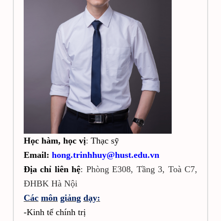
Học
hàm, học
vị
:
Thạc sỹ
Email:
hong.trinhhuy
@hust.edu.vn
Địa
chỉ
liên
hệ
:
Phòng E308, Tầng 3, Toà C7,
ĐHBK Hà Nội
Các
môn
giảng
dạy:
-Kinh tế chính trị