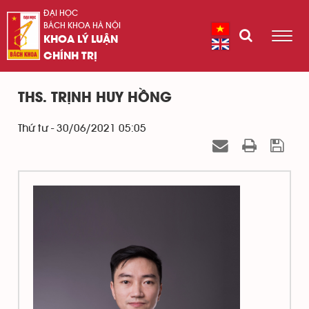
ĐẠI HỌC
BÁCH KHOA HÀ NỘI
KHOA LÝ LUẬN
CHÍNH TRỊ
THS. TRỊNH HUY HỒNG
Thứ tư - 30/06/2021 05:05