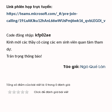
Link phiên họp trực tuyến:
https://teams.microsoft.com/_#/pre-join-
calling/19:LxAKJku12hAnL66wWUsPmj6wk16_qvbLEGOi_vTCq
kfp02ae
Code đăng nhập:
Kính mời các thầy cô cùng các em sinh viên quan tâm tham
dự.
Trân trọng thông báo!
Ngô Quế Lân
Tác giả:
Tổng số điểm của bài viết là: 0 trong 0 đánh giá
Click để đánh giá bài viết