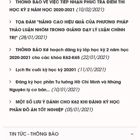
THÔNG BÁO VỀ VIỆC TIẾP NHẬN PHÚC TRA ĐIỂM THI
(10/02/2021)
HỌC KỲ 2 NĂM HỌC 2020-2021
TỌA ĐÀM "NÂNG CAO HIỆU QUẢ CỦA PHƯƠNG PHÁP
THẢO LUẬN NHÓM TRONG GIẢNG DẠY LÝ LUẬN CHÍNH
(28/01/2021)
TRỊ"
THÔNG BÁO Kế hoạch đăng ký lớp học kỳ 2 năm học
(22/01/2021)
2020-2021 cho các khóa K62-K65
(11/01/2021)
Lịch thi cuối kỳ học kỳ 20201
Đăng ký học phần Tư tưởng Hồ Chí Minh và Những
(10/01/2021)
Nguyên lý cơ bản...
MỘT SỐ LƯU Ý DÀNH CHO K62 KHI ĐĂNG KÝ HỌC
(05/01/2021)
PHẦN ĐỒ ÁN TỐT NGHIỆP
TIN TỨC - THÔNG BÁO