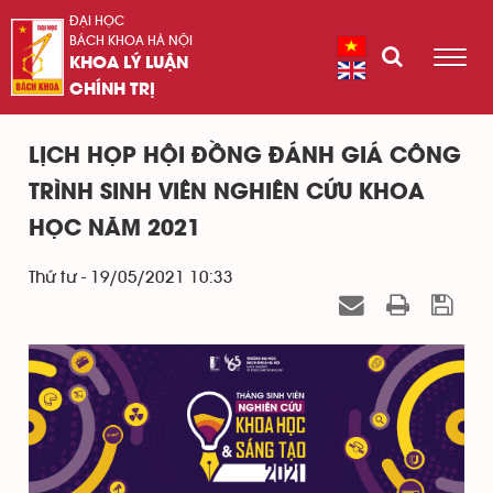
ĐẠI HỌC
BÁCH KHOA HÀ NỘI
KHOA LÝ LUẬN
CHÍNH TRỊ
LỊCH HỌP HỘI ĐỒNG ĐÁNH GIÁ CÔNG
TRÌNH SINH VIÊN NGHIÊN CỨU KHOA
HỌC NĂM 2021
Thứ tư - 19/05/2021 10:33