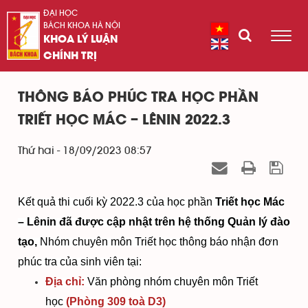
ĐẠI HỌC
BÁCH KHOA HÀ NỘI
KHOA LÝ LUẬN
CHÍNH TRỊ
THÔNG BÁO PHÚC TRA HỌC PHẦN
TRIẾT HỌC MÁC – LÊNIN 2022.3
Thứ hai - 18/09/2023 08:57
Kết quả thi cuối kỳ 2022.3 của học phần
Triết học Mác
– Lênin đã được cập nhật trên hệ thống Quản lý đào
tạo,
Nhóm chuyên môn Triết học thông báo nhận đơn
phúc tra của sinh viên tại:
Địa chỉ:
Văn phòng nhóm chuyên môn Triết
học
(Phòng 309 toà D3)