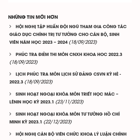
NHỮNG TIN MỚI HƠN
HỘI NGHỊ TẬP HUẤN ĐỘI NGŨ THAM GIA CÔNG TÁC
GIÁO DỤC CHÍNH TRỊ TƯ TƯỞNG CHO CÁN BỘ, SINH
(18/09/2023)
VIÊN NĂM HỌC 2023 – 2024
PHÚC TRA ĐIẺM THI MÔN CNXH KHOA HOC 2022.3
(18/09/2023)
LỊCH PHÚC TRA MÔN LỊCH SỬ ĐẢNG CSVN KỲ HÈ -
(18/09/2023)
2022.3
SINH HOẠT NGOẠI KHÓA MÔN TRIẾT HỌC MÁC –
(23/11/2023)
LÊNIN HỌC KỲ 2023.1
SINH HOẠT NGOẠI KHÓA MÔN TƯ TƯỞNG HỒ CHÍ
(22/12/2023)
MINH KỲ 2023.1
HỘI NGHỊ CÁN BỘ VIÊN CHỨC KHOA LÝ LUẬN CHÍNH