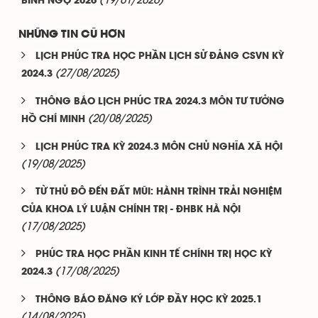
BÍNH NGỌ 2026
NHỮNG TIN CŨ HƠN
LỊCH PHÚC TRA HỌC PHẦN LỊCH SỬ ĐẢNG CSVN KỲ
(27/08/2025)
2024.3
THÔNG BÁO LỊCH PHÚC TRA 2024.3 MÔN TƯ TƯỞNG
(20/08/2025)
HỒ CHÍ MINH
LỊCH PHÚC TRA KỲ 2024.3 MÔN CHỦ NGHĨA XÃ HỘI
(19/08/2025)
TỪ THỦ ĐÔ ĐẾN ĐẤT MŨI: HÀNH TRÌNH TRẢI NGHIỆM
CỦA KHOA LÝ LUẬN CHÍNH TRỊ - ĐHBK HÀ NỘI
(17/08/2025)
PHÚC TRA HỌC PHẦN KINH TẾ CHÍNH TRỊ HỌC KỲ
(17/08/2025)
2024.3
THÔNG BÁO ĐĂNG KÝ LỚP ĐẦY HỌC KỲ 2025.1
(14/08/2025)