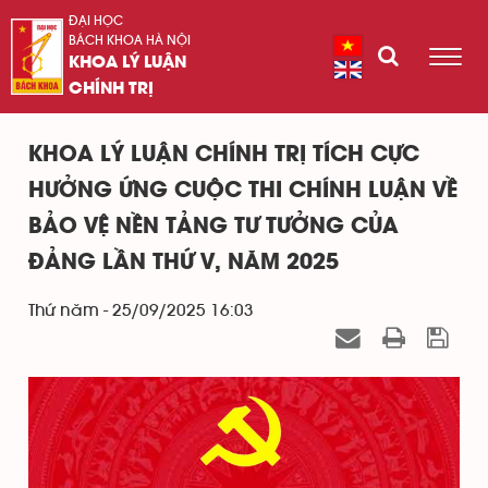
ĐẠI HỌC
BÁCH KHOA HÀ NỘI
KHOA LÝ LUẬN
CHÍNH TRỊ
KHOA LÝ LUẬN CHÍNH TRỊ TÍCH CỰC
HƯỞNG ỨNG CUỘC THI CHÍNH LUẬN VỀ
BẢO VỆ NỀN TẢNG TƯ TƯỞNG CỦA
ĐẢNG LẦN THỨ V, NĂM 2025
Thứ năm - 25/09/2025 16:03