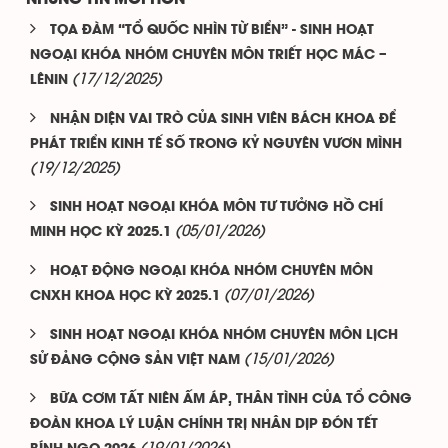
TỌA ĐÀM “TỔ QUỐC NHÌN TỪ BIỂN” - SINH HOẠT
NGOẠI KHÓA NHÓM CHUYÊN MÔN TRIẾT HỌC MÁC –
(17/12/2025)
LÊNIN
NHẬN DIỆN VAI TRÒ CỦA SINH VIÊN BÁCH KHOA ĐỂ
PHÁT TRIỂN KINH TẾ SỐ TRONG KỶ NGUYÊN VƯƠN MÌNH
(19/12/2025)
SINH HOẠT NGOẠI KHÓA MÔN TƯ TƯỞNG HỒ CHÍ
(05/01/2026)
MINH HỌC KỲ 2025.1
HOẠT ĐỘNG NGOẠI KHÓA NHÓM CHUYÊN MÔN
(07/01/2026)
CNXH KHOA HỌC KỲ 2025.1
SINH HOẠT NGOẠI KHÓA NHÓM CHUYÊN MÔN LỊCH
(15/01/2026)
SỬ ĐẢNG CỘNG SẢN VIỆT NAM
BỮA CƠM TẤT NIÊN ẤM ÁP, THÂN TÌNH CỦA TỔ CÔNG
ĐOÀN KHOA LÝ LUẬN CHÍNH TRỊ NHÂN DỊP ĐÓN TẾT
(19/01/2026)