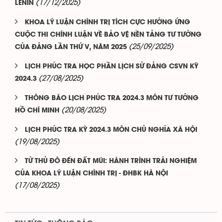
(17/12/2025)
LÊNIN
KHOA LÝ LUẬN CHÍNH TRỊ TÍCH CỰC HƯỞNG ỨNG
CUỘC THI CHÍNH LUẬN VỀ BẢO VỆ NỀN TẢNG TƯ TƯỞNG
(25/09/2025)
CỦA ĐẢNG LẦN THỨ V, NĂM 2025
LỊCH PHÚC TRA HỌC PHẦN LỊCH SỬ ĐẢNG CSVN KỲ
(27/08/2025)
2024.3
THÔNG BÁO LỊCH PHÚC TRA 2024.3 MÔN TƯ TƯỞNG
(20/08/2025)
HỒ CHÍ MINH
LỊCH PHÚC TRA KỲ 2024.3 MÔN CHỦ NGHĨA XÃ HỘI
(19/08/2025)
TỪ THỦ ĐÔ ĐẾN ĐẤT MŨI: HÀNH TRÌNH TRẢI NGHIỆM
CỦA KHOA LÝ LUẬN CHÍNH TRỊ - ĐHBK HÀ NỘI
(17/08/2025)