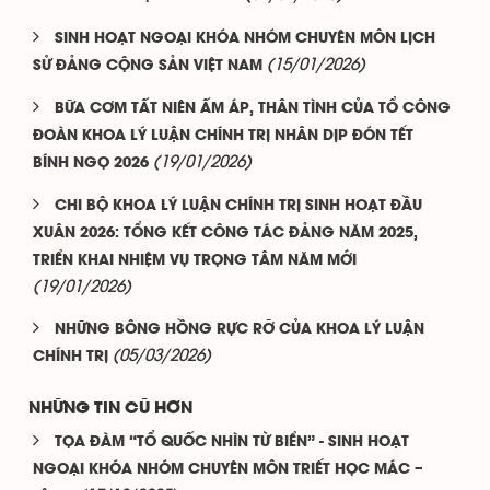
SINH HOẠT NGOẠI KHÓA NHÓM CHUYÊN MÔN LỊCH
(15/01/2026)
SỬ ĐẢNG CỘNG SẢN VIỆT NAM
BỮA CƠM TẤT NIÊN ẤM ÁP, THÂN TÌNH CỦA TỔ CÔNG
ĐOÀN KHOA LÝ LUẬN CHÍNH TRỊ NHÂN DỊP ĐÓN TẾT
(19/01/2026)
BÍNH NGỌ 2026
CHI BỘ KHOA LÝ LUẬN CHÍNH TRỊ SINH HOẠT ĐẦU
XUÂN 2026: TỔNG KẾT CÔNG TÁC ĐẢNG NĂM 2025,
TRIỂN KHAI NHIỆM VỤ TRỌNG TÂM NĂM MỚI
(19/01/2026)
NHỮNG BÔNG HỒNG RỰC RỠ CỦA KHOA LÝ LUẬN
(05/03/2026)
CHÍNH TRỊ
NHỮNG TIN CŨ HƠN
TỌA ĐÀM “TỔ QUỐC NHÌN TỪ BIỂN” - SINH HOẠT
NGOẠI KHÓA NHÓM CHUYÊN MÔN TRIẾT HỌC MÁC –