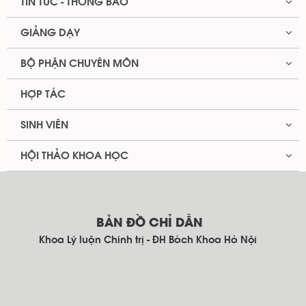
TIN TỨC - THÔNG BÁO
GIẢNG DẠY
BỘ PHẬN CHUYÊN MÔN
HỢP TÁC
SINH VIÊN
HỘI THẢO KHOA HỌC
BẢN ĐỒ CHỈ DẪN
Khoa Lý luận Chính trị - ĐH Bách Khoa Hà Nội