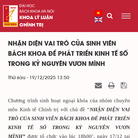
ĐẠI HỌC
BÁCH KHOA HÀ NỘI
KHOA LÝ LUẬN
CHÍNH TRỊ
NHẬN DIỆN VAI TRÒ CỦA SINH VIÊN
BÁCH KHOA ĐỂ PHÁT TRIỂN KINH TẾ SỐ
TRONG KỶ NGUYÊN VƯƠN MÌNH
Thứ sáu - 19/12/2025 13:50
Chương trình sinh hoạt ngoại khóa của nhóm chuyên
môn Kinh tế Chính trị với chủ đề “
NHẬN DIỆN VAI
TRÒ CỦA SINH VIÊN BÁCH KHOA ĐỂ PHÁT TRIỂN
KINH TẾ SỐ TRONG KỶ NGUYÊN VƯƠN
MÌNH”
được tổ chức vào lúc 18h00’, ngày 17/12 tại