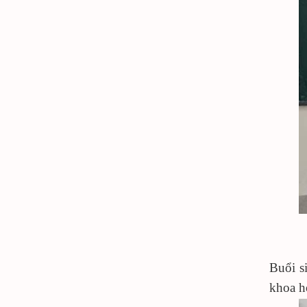
Buổi s
khoa h