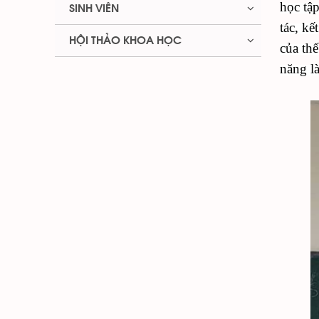
học tập
SINH VIÊN
tác, kế
HỘI THẢO KHOA HỌC
của thế
năng l