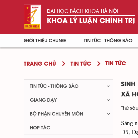
ĐẠI HỌC BÁCH KHOA HÀ NỘI
KHOA LÝ LUẬN CHÍNH TRỊ
GIỚI THIỆU CHUNG
TIN TỨC - THÔNG BÁO
TIN TỨC
TRANG CHỦ
TIN TỨC
SINH
TIN TỨC - THÔNG BÁO
XÃ H
GIẢNG DẠY
Thứ sáu
BỘ PHẬN CHUYÊN MÔN
Sáng
n
HỢP TÁC
D
5,
Đ