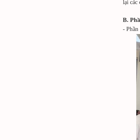
lại các
B. Phầ
- Phần 