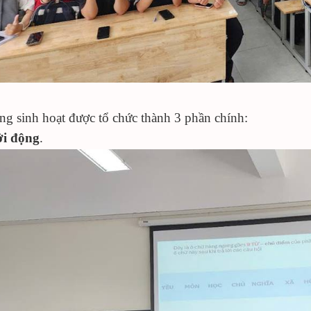
ng sinh hoạt được tổ chức thành
3
phần
chính
:
i động
.