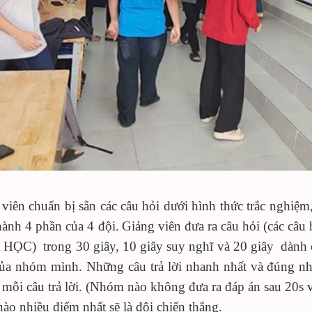
viên chuẩn bị sẵn các câu hỏi dưới hình thức trắc nghiệm,
hành 4 phần của 4 đội
.
Giảng viên
đưa ra câu hỏi (
các câu
 HỌC)
trong 30 giây, 10 giây suy nghĩ và 20 giây dành c
của nhóm mình. Những câu
trả lời nhanh
nhất và đúng nh
u
mỗi câu trả lời
.
(
Nhóm nào không
đưa ra
đáp án sau 20s 
ào nhiều điểm nhất sẽ là đội chiến thắng.