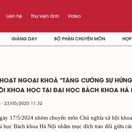
Liên hệ
Thư viện ảnh
Video
GIẢNG DẠY
BỘ PHẬN CHUYÊN MÔN
HỢP
 HOẠT NGOẠI KHOÁ "TĂNG CƯỜNG SỰ HỨNG
ỘI KHOA HỌC TẠI ĐẠI HỌC BÁCH KHOA HÀ 
 - 23/05/2025 11:32
gày
1
7/5/202
4
nhóm chuyên môn
C
hủ nghĩa xã hội kho
ại học Bách khoa Hà Nội
nhằm mục đích
trao đổi giữa c