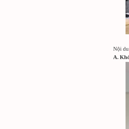
Nội du
A.
Khở