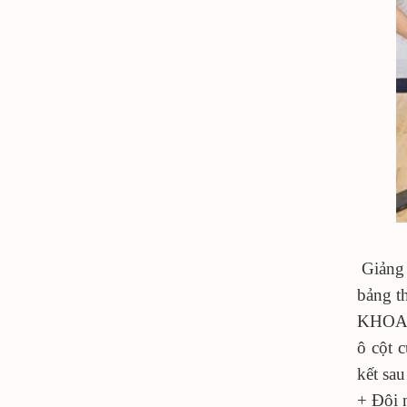
Giảng 
bảng t
KHOA
ô cột 
kết sa
+ Đội n