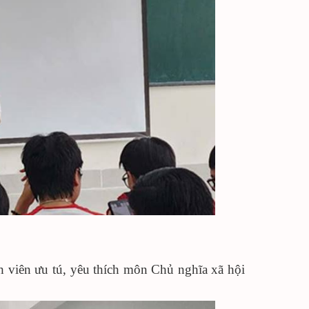
h v
i
ên ưu tú, yêu thích môn
C
hủ nghĩa xã hội