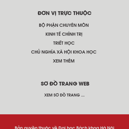
ĐƠN VỊ TRỰC THUỘC
BỘ PHẬN CHUYÊN MÔN
KINH TẾ CHÍNH TRỊ
TRIẾT HỌC
CHỦ NGHĨA XÃ HỘI KHOA HỌC
XEM THÊM
SƠ ĐỒ TRANG WEB
XEM SƠ ĐỒ TRANG ...
Bản quyền thuộc về Đại học Bách khoa Hà Nội