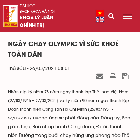
ĐẠI HỌC
BÁCH KHOA HÀ NỘI
KHOA LÝ LUẬN
CHÍNH TRỊ
NGÀY CHẠY OLYMPIC VÌ SỨC KHOẺ
TOÀN DÂN
Thứ sáu - 26/03/2021 08:01
Nhân dịp kỷ niệm 75 năm ngày thành lập Thể thao Việt Nam
(27/03/1946 – 27/03/2021) và kỷ niệm 90 năm ngày thành lập
Đoàn thanh niên Cộng sản Hồ Chí Minh (26/03/1931 -
ưởng ứng sự phát động của Đảng ủy, Ban
26/03/2021). H
giám hiệu, Ban chấp hành Công đoàn, Đoàn thanh
niên Trường trong buổi chạy hửng ứng phong trào Thể